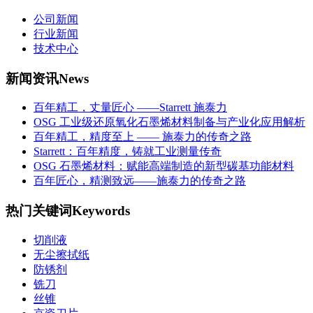
公司新闻
行业新闻
技术中心
新闻资讯
News
百年精工，丈量匠心 ——Starrett 施泰力
OSG 工业级还原氧化石墨烯材料制备与产业化应用解析
百年精工，精度至上 —— 施泰力的传奇之路
Starrett：百年精度，铸就工业测量传奇
OSG 石墨烯材料：赋能高端制造的新型碳基功能材料
百年匠心，精测致远——施泰力的传奇之路
热门关键词
Keywords
切削液
无尘擦拭纸
防锈剂
铣刀
丝锥