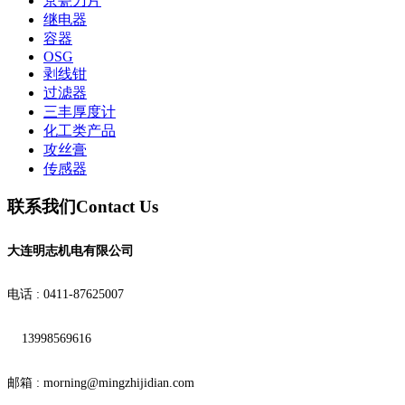
京瓷刀片
继电器
容器
OSG
剥线钳
过滤器
三丰厚度计
化工类产品
攻丝膏
传感器
联系我们
Contact Us
大连明志机电有限公司
电话 : 0411-87625007
13998569616
邮箱 : morning@mingzhijidian.com