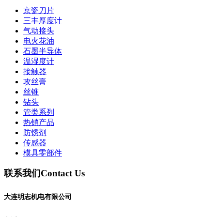
京瓷刀片
三丰厚度计
气动接头
电火花油
石墨半导体
温湿度计
接触器
攻丝膏
丝锥
钻头
管类系列
热销产品
防锈剂
传感器
模具零部件
联系我们
Contact Us
大连明志机电有限公司