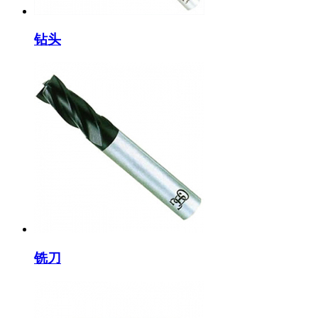
钻头
铣刀