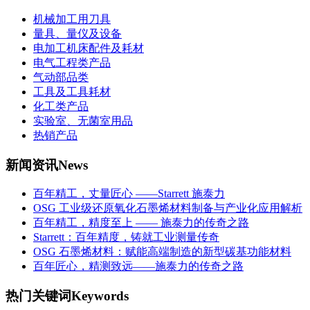
机械加工用刀具
量具、量仪及设备
电加工机床配件及耗材
电气工程类产品
气动部品类
工具及工具耗材
化工类产品
实验室、无菌室用品
热销产品
新闻资讯
News
百年精工，丈量匠心 ——Starrett 施泰力
OSG 工业级还原氧化石墨烯材料制备与产业化应用解析
百年精工，精度至上 —— 施泰力的传奇之路
Starrett：百年精度，铸就工业测量传奇
OSG 石墨烯材料：赋能高端制造的新型碳基功能材料
百年匠心，精测致远——施泰力的传奇之路
热门关键词
Keywords